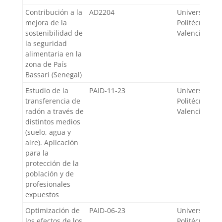
Contribución a la
AD2204
Universidad
mejora de la
Politécnica d
sostenibilidad de
Valencia
la seguridad
alimentaria en la
zona de País
Bassari (Senegal)
Estudio de la
PAID-11-23
Universidad
transferencia de
Politécnica d
radón a través de
Valencia
distintos medios
(suelo, agua y
aire). Aplicación
para la
protección de la
población y de
profesionales
expuestos
Optimización de
PAID-06-23
Universidad
los efectos de los
Politécnica d