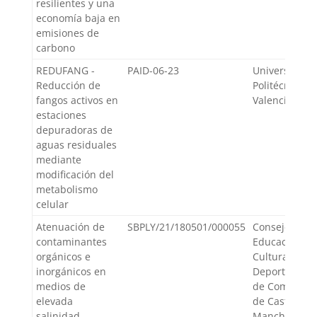
resilientes y una
economía baja en
emisiones de
carbono
REDUFANG -
PAID-06-23
Universidad
Reducción de
Politécnica d
fangos activos en
Valencia
estaciones
depuradoras de
aguas residuales
mediante
modificación del
metabolismo
celular
Atenuación de
SBPLY/21/180501/000055
Consejería d
contaminantes
Educación,
orgánicos e
Cultura y
inorgánicos en
Deportes, Jun
medios de
de Comunida
elevada
de Castilla-La
salinidad.
Mancha