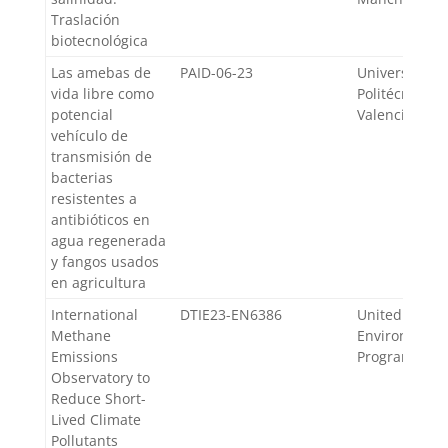
Traslación
biotecnológica
Las amebas de
PAID-06-23
Universidad
vida libre como
Politécnica d
potencial
Valencia
vehículo de
transmisión de
bacterias
resistentes a
antibióticos en
agua regenerada
y fangos usados
en agricultura
International
DTIE23-EN6386
United Natio
Methane
Environment
Emissions
Programme
Observatory to
Reduce Short-
Lived Climate
Pollutants