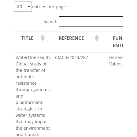
entries per page
Search:
TITLE
REFERENCE
FUNDING
ENTITY
TITLE
REFERENCE
FUNDING
WaterOneHealth:
CIACIF/2023/287
Generalitat
ENTITY
Global study of
Valenciana
the transfer of
antibiotic
resistance
through genomic
and
bioinformatic
strategies, in
water systems
that may impact
the environment
and human