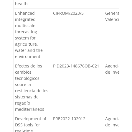
health
Enhanced
CIPROM/2023/5
Generalitat
integrated
Valenciana
multiscale
forecasting
system for
agriculture,
water and the
environment
Efectos de los
PID2023-148676OB-C21
Agencia Estat
cambios
de Investigac
tecnológicos
sobre la
resiliencia de los
sistemas de
regadío
mediterráneos
Development of
PRE2022-102012
Agencia Estat
DSS tools for
de Investigac
real-time