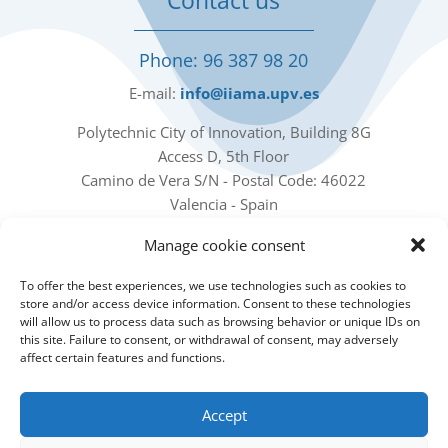
Phone: 96 387 98 20
E-mail:
info@iiama.upv.es
Polytechnic City of Innovation, Building 8G
Access D, 5th Floor
Camino de Vera S/N - Postal Code: 46022
Valencia - Spain
Manage cookie consent
Our social networks
To offer the best experiences, we use technologies such as cookies to
store and/or access device information. Consent to these technologies
will allow us to process data such as browsing behavior or unique IDs on
this site. Failure to consent, or withdrawal of consent, may adversely
affect certain features and functions.
Subscribe to our Newsletter
Accept