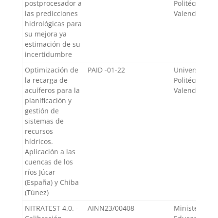
postprocesador a
Politécnica d
las predicciones
Valencia
hidrológicas para
su mejora ya
estimación de su
incertidumbre
Optimización de
PAID -01-22
Universidad
la recarga de
Politécnica d
acuíferos para la
Valencia
planificación y
gestión de
sistemas de
recursos
hídricos.
Aplicación a las
cuencas de los
ríos Júcar
(España) y Chiba
(Túnez)
NITRATEST 4.0. -
AINN23/00408
Ministerio de