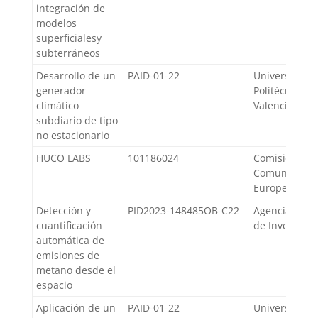
integración de
modelos
superficialesy
subterráneos
Desarrollo de un
PAID-01-22
Universidad
generador
Politécnica d
climático
Valencia
subdiario de tipo
no estacionario
HUCO LABS
101186024
Comisión de 
Comunidade
Europea
Detección y
PID2023-148485OB-C22
Agencia Estat
cuantificación
de Investigac
automática de
emisiones de
metano desde el
espacio
Aplicación de un
PAID-01-22
Universidad