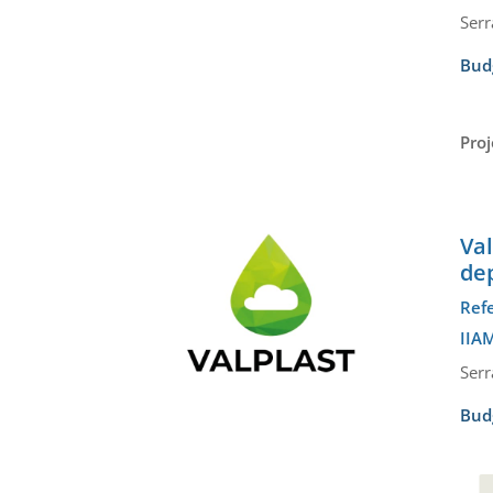
Serr
Bud
Proj
Va
de
Ref
IIAM
Serr
Bud