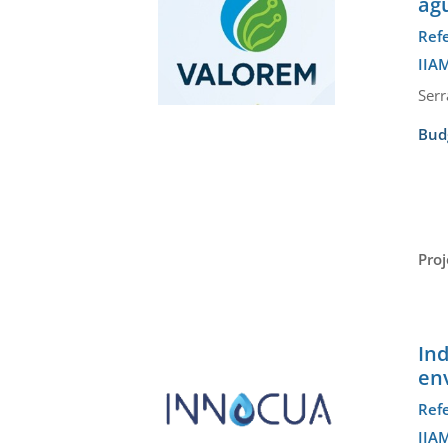
ag
Ref
IIAM
Serr
Bud
Proj
In
env
Ref
IIAM