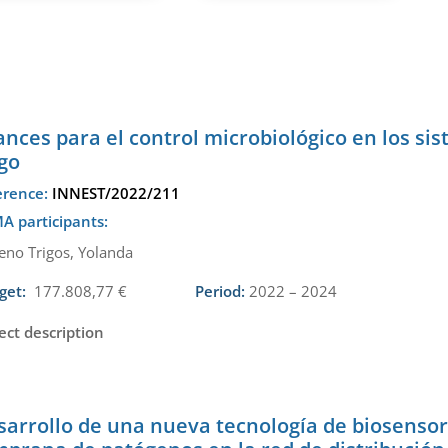
nces para el control microbiológico en los si
go
erence:
INNEST/2022/211
A participants:
no Trigos, Yolanda
get:
177.808,77 €
Period:
2022 – 2024
ect description
arrollo de una nueva tecnología de biosensor