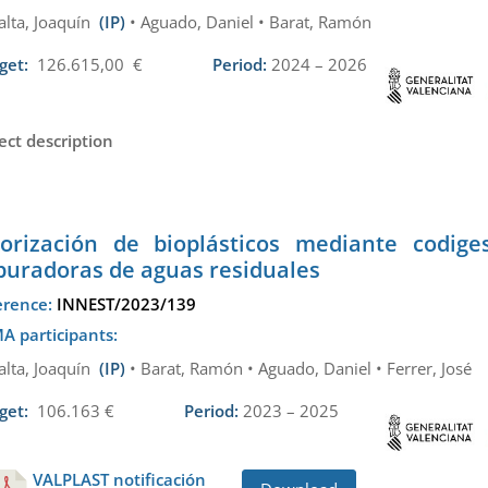
alta, Joaquín
(IP)
• Aguado, Daniel • Barat, Ramón
get:
126.615,00 €
Period:
2024 – 2026
ect description
lorización de bioplásticos mediante codige
puradoras de aguas residuales
erence:
INNEST/2023/139
A participants:
alta, Joaquín
(IP)
• Barat, Ramón • Aguado, Daniel • Ferrer, José
get:
106.163 €
Period:
2023 – 2025
VALPLAST notificación