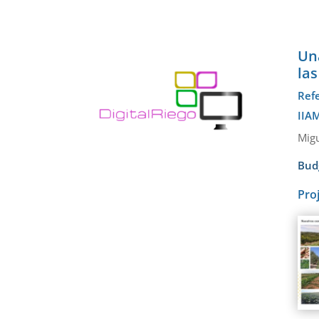
Un
la
Ref
IIAM
Migu
Bud
Pro