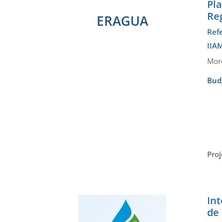
Pl
Re
ERAGUA
Ref
IIAM
Mor
Bud
Proj
Int
de