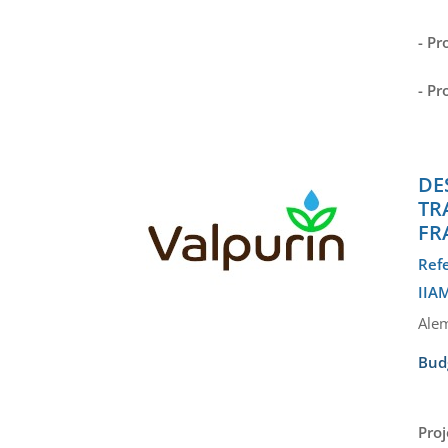
- Pr
- Pr
DE
TR
FR
Ref
IIAM
Alem
Bud
Proj