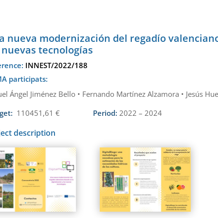
a nueva modernización del regadío valenciano 
s nuevas tecnologías
erence:
INNEST/2022/188
A participats:
el Ángel Jiménez Bello • Fernando Martínez Alzamora • Jesús Hue
get:
110451,61 €
Period:
2022 – 2024
ject description