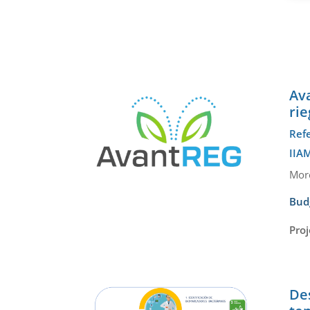
Ava
rie
Ref
IIAM
More
Bud
Proj
Des