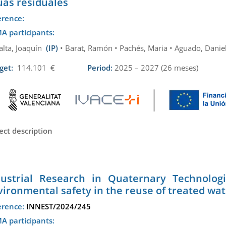
uas residuales
erence:
A participants:
alta, Joaquín
(IP)
• Barat, Ramón • Pachés, Maria • Aguado, Daniel
get:
114.101 €
Period:
2025 – 2027 (26 meses)
ect description
dustrial Research in Quaternary Technolog
ironmental safety in the reuse of treated wa
erence:
INNEST/2024/245
A participants: