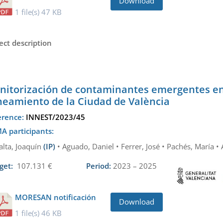
Download
1 file(s)
47 KB
ect description
nitorización de contaminantes emergentes en
neamiento de la Ciudad de València
erence:
INNEST/2023/45
A participants:
alta, Joaquín
(IP)
• Aguado, Daniel • Ferrer, José • Pachés, María •
get:
107.131 €
Period:
2023 – 2025
MORESAN notificación
Download
1 file(s)
46 KB