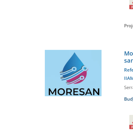
Proj
Mo
sa
Ref
IIAM
Serr
Bud