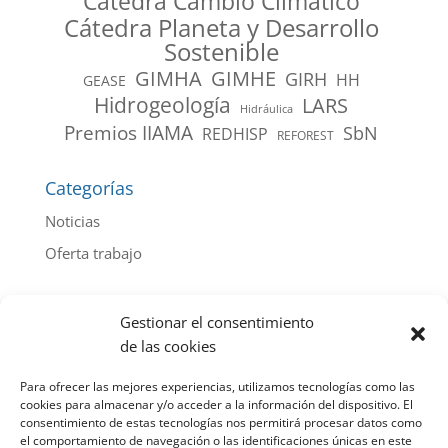
Cátedra Cambio Climático
Cátedra Planeta y Desarrollo
Sostenible
GIMHA
GIMHE
GIRH
HH
GEASE
Hidrogeología
LARS
Hidráulica
Premios IIAMA
SbN
REDHISP
REFOREST
Categorías
Noticias
Oferta trabajo
Archivo de noticias por año
Gestionar el consentimiento
2026
(44)
de las cookies
2025
(103)
Para ofrecer las mejores experiencias, utilizamos tecnologías como las
2024
(112)
cookies para almacenar y/o acceder a la información del dispositivo. El
consentimiento de estas tecnologías nos permitirá procesar datos como
2023
(107)
el comportamiento de navegación o las identificaciones únicas en este