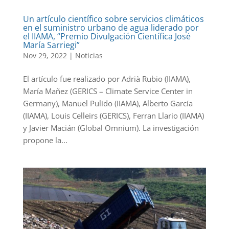
Un artículo científico sobre servicios climáticos
en el suministro urbano de agua liderado por
el IIAMA, “Premio Divulgación Científica José
María Sarriegi”
Nov 29, 2022
|
Noticias
El artículo fue realizado por Adrià Rubio (IIAMA),
María Mañez (GERICS – Climate Service Center in
Germany), Manuel Pulido (IIAMA), Alberto García
(IIAMA), Louis Celleirs (GERICS), Ferran Llario (IIAMA)
y Javier Macián (Global Omnium). La investigación
propone la...