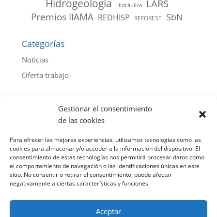
Hidrogeología
LARS
Hidráulica
Premios IIAMA
SbN
REDHISP
REFOREST
Categorías
Noticias
Oferta trabajo
Archivo de noticias por año
Gestionar el consentimiento
2026
(44)
de las cookies
2025
(103)
Para ofrecer las mejores experiencias, utilizamos tecnologías como las
2024
(112)
cookies para almacenar y/o acceder a la información del dispositivo. El
consentimiento de estas tecnologías nos permitirá procesar datos como
2023
(107)
el comportamiento de navegación o las identificaciones únicas en este
sitio. No consentir o retirar el consentimiento, puede afectar
2022
(85)
negativamente a ciertas características y funciones.
2021
(100)
2020
(91)
Aceptar