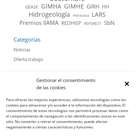
GIMHA
GIMHE
GIRH
HH
GEASE
Hidrogeología
LARS
Hidráulica
Premios IIAMA
SbN
REDHISP
REFOREST
Categorías
Noticias
Oferta trabajo
Archivo de noticias por año
Gestionar el consentimiento
2026
(44)
de las cookies
2025
(103)
Para ofrecer las mejores experiencias, utilizamos tecnologías como las
2024
(112)
cookies para almacenar y/o acceder a la información del dispositivo. El
consentimiento de estas tecnologías nos permitirá procesar datos como
2023
(107)
el comportamiento de navegación o las identificaciones únicas en este
sitio. No consentir o retirar el consentimiento, puede afectar
2022
(85)
negativamente a ciertas características y funciones.
2021
(100)