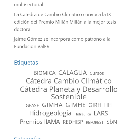
multisectorial
La Cátedra de Cambio Climático convoca la IX
edición del Premio Millán Millán a la mejor tesis
doctoral
Jaime Gómez se incorpora como patrono a la
Fundación ValER
Etiquetas
CALAGUA
BIOMICA
Cursos
Cátedra Cambio Climático
Cátedra Planeta y Desarrollo
Sostenible
GIMHA
GIMHE
GIRH
HH
GEASE
Hidrogeología
LARS
Hidráulica
Premios IIAMA
SbN
REDHISP
REFOREST
Categorías