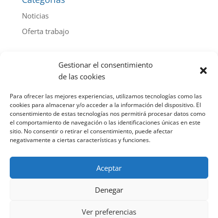
Noticias
Oferta trabajo
Archivo de noticias por año
Gestionar el consentimiento
2026
(44)
de las cookies
2025
(103)
Para ofrecer las mejores experiencias, utilizamos tecnologías como las
2024
(112)
cookies para almacenar y/o acceder a la información del dispositivo. El
consentimiento de estas tecnologías nos permitirá procesar datos como
2023
(107)
el comportamiento de navegación o las identificaciones únicas en este
sitio. No consentir o retirar el consentimiento, puede afectar
2022
(85)
negativamente a ciertas características y funciones.
2021
(100)
2020
(91)
Aceptar
2019
(115)
Denegar
2018
(98)
2017
(114)
Ver preferencias