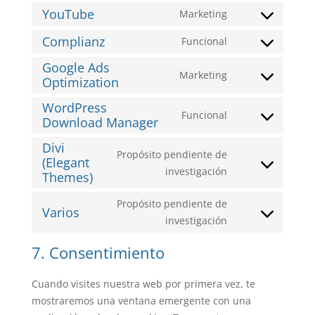
service
fonts
to
YouTube
Marketing
google-
Consent
service
recaptcha
to
Complianz
Funcional
google-
Consent
service
maps
Google Ads
to
youtube
Marketing
Optimization
service
Consent
complianz
to
WordPress
Funcional
service
Download Manager
Consent
google-
to
Divi
ads-
Propósito pendiente de
service
(Elegant
optimization
Consent
investigación
wordpress-
Themes)
to
download-
Propósito pendiente de
service
manager
Varios
Consent
investigación
divi-
to
(elegant-
7. Consentimiento
service
themes)
varios
Cuando visites nuestra web por primera vez, te
mostraremos una ventana emergente con una