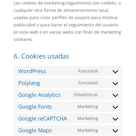
Las cookies de marketing/seguimiento son cookies, o
cualquier otra forma de almacenamiento local,
usadas para crear perfiles de usuario para mostrar
publicidad o para hacer el seguimiento del usuario
en esta web o en varias webs con fines de marketing
similares.
6. Cookies usadas
WordPress
Funcional
Consent
to
Polylang
Funcional
Consent
service
to
Google Analytics
Estadísticas
wordpress
Consent
service
to
Google Fonts
Marketing
polylang
Consent
service
to
Google reCAPTCHA
Marketing
google-
Consent
service
analytics
to
Google Maps
Marketing
google-
Consent