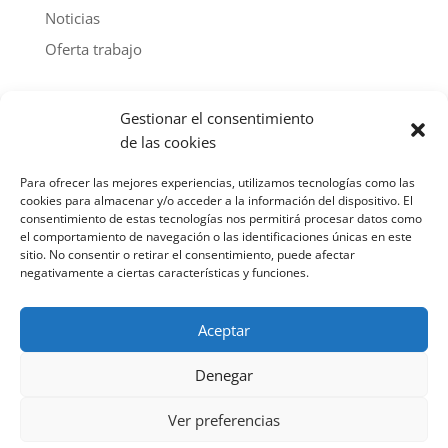
Noticias
Oferta trabajo
Archivo de noticias por año
Gestionar el consentimiento
2026
(44)
de las cookies
2025
(103)
Para ofrecer las mejores experiencias, utilizamos tecnologías como las
2024
(112)
cookies para almacenar y/o acceder a la información del dispositivo. El
consentimiento de estas tecnologías nos permitirá procesar datos como
2023
(107)
el comportamiento de navegación o las identificaciones únicas en este
sitio. No consentir o retirar el consentimiento, puede afectar
2022
(85)
negativamente a ciertas características y funciones.
2021
(100)
2020
(91)
Aceptar
2019
(115)
Denegar
2018
(98)
2017
(114)
Ver preferencias