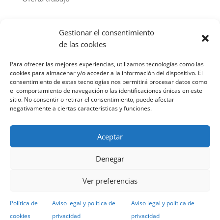
Archivo de noticias por año
Gestionar el consentimiento
2026
(44)
de las cookies
2025
(103)
Para ofrecer las mejores experiencias, utilizamos tecnologías como las
2024
(112)
cookies para almacenar y/o acceder a la información del dispositivo. El
consentimiento de estas tecnologías nos permitirá procesar datos como
2023
(107)
el comportamiento de navegación o las identificaciones únicas en este
sitio. No consentir o retirar el consentimiento, puede afectar
2022
(85)
negativamente a ciertas características y funciones.
2021
(100)
2020
(91)
Aceptar
2019
(115)
Denegar
2018
(98)
2017
(114)
Ver preferencias
2016
(75)
Política de
Aviso legal y política de
Aviso legal y política de
cookies
privacidad
privacidad