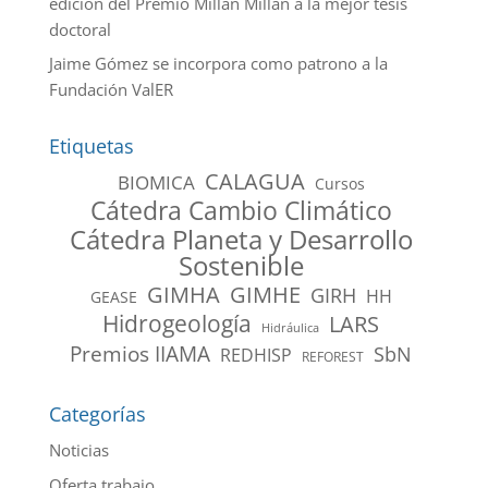
edición del Premio Millán Millán a la mejor tesis
doctoral
Jaime Gómez se incorpora como patrono a la
Fundación ValER
Etiquetas
CALAGUA
BIOMICA
Cursos
Cátedra Cambio Climático
Cátedra Planeta y Desarrollo
Sostenible
GIMHA
GIMHE
GIRH
HH
GEASE
Hidrogeología
LARS
Hidráulica
Premios IIAMA
SbN
REDHISP
REFOREST
Categorías
Noticias
Oferta trabajo