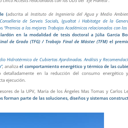
cinco Accésits relacionados con los ODS del “Eje Planeta”.
ble
(
adscrita al
Instituto de Ingeniería del Agua y Medio Ambien
onselleria de Serveis Socials, Igualtat i Habitatge de la Genera
los
“Premios a los mejores Trabajos Académicos relacionados con lo
ardón en la modalidad de tesis doctoral a Júlia Garcia Bor
inal de Grado (TFG) / Trabajo Final de Máster (TFM)
el premi
dio Hidrotérmico de Cubiertas Ajardinadas. Análisis y Recomendac
a”
,
analiza
el comportamiento energético y térmico de las cubi
 detalladamente en la reducción del consumo energético y
ta ejecución.
rofesores de la UPV, María de los Ángeles Mas Tomas y Carlos 
os forman parte de las soluciones, diseños y sistemas construc