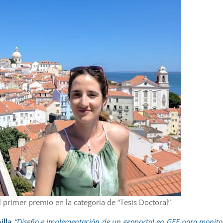
l primer premio en la categoría de “Tesis Doctoral”
illa
“
Diseño e implementación de un geoportal en GEE para monito