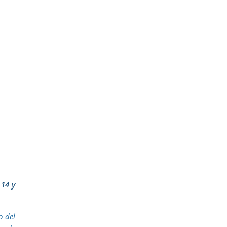
 14 y
o del