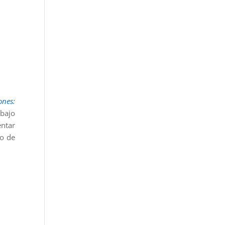
ones:
abajo
ntar
do de