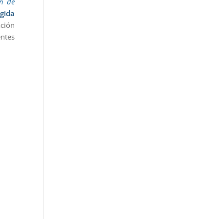
ón de
igida
ación
entes