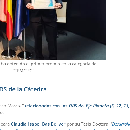
 ha obtenido el primer premio en la categoría de
“TFM/TFG”
DS de la Cátedra
nco “
Accésit”
relacionados con los
ODS del Eje Planeta (6, 12, 13,
ra.
o para
Claudia Isabel Bas Bellver
por su Tesis Doctoral
“
Desarroll