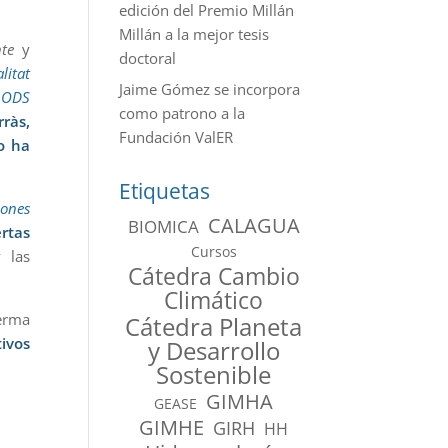
edición del Premio Millán
Millán a la mejor tesis
te
y
doctoral
litat
Jaime Gómez se incorpora
s ODS
como patrono a la
ràs,
Fundación ValER
o ha
Etiquetas
iones
CALAGUA
BIOMICA
ertas
Cursos
 las
Cátedra Cambio
Climático
Lerma
Cátedra Planeta
tivos
y Desarrollo
Sostenible
GIMHA
GEASE
GIMHE
GIRH
HH