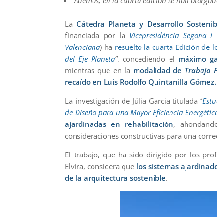
Además, en la cuarta edición se han otorgado 
La
Cátedra Planeta y Desarrollo Sosteni
financiada por la
Vicepresidència Segona i C
Valenciana
) ha
resuelto la cuarta Edición de 
del Eje Planeta
”
, concediendo el
máximo gal
mientras que en la
modalidad de
Trabajo F
recaído en Luis Rodolfo Quintanilla Gómez.
La investigación de Júlia Garcia titulada “
Estu
de Diseño para una Mayor Eficiencia Energétic
ajardinadas en rehabilitación
, ahondando
consideraciones constructivas para una correc
El trabajo, que ha sido dirigido por los p
Elvira, considera que
los sistemas ajardinad
de la arquitectura sostenible
.