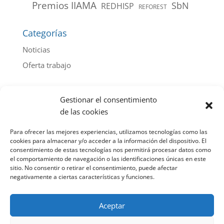
Premios IIAMA
SbN
REDHISP
REFOREST
Categorías
Noticias
Oferta trabajo
Archivo de noticias por año
Gestionar el consentimiento
2026
(44)
de las cookies
2025
(103)
Para ofrecer las mejores experiencias, utilizamos tecnologías como las
2024
(112)
cookies para almacenar y/o acceder a la información del dispositivo. El
consentimiento de estas tecnologías nos permitirá procesar datos como
2023
(107)
el comportamiento de navegación o las identificaciones únicas en este
sitio. No consentir o retirar el consentimiento, puede afectar
2022
(85)
negativamente a ciertas características y funciones.
2021
(100)
2020
(91)
Aceptar
2019
(115)