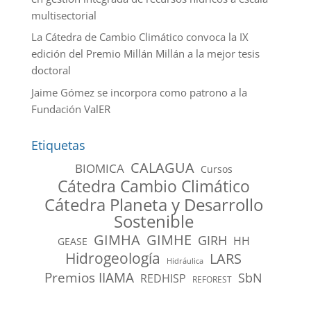
multisectorial
La Cátedra de Cambio Climático convoca la IX
edición del Premio Millán Millán a la mejor tesis
doctoral
Jaime Gómez se incorpora como patrono a la
Fundación ValER
Etiquetas
CALAGUA
BIOMICA
Cursos
Cátedra Cambio Climático
Cátedra Planeta y Desarrollo
Sostenible
GIMHA
GIMHE
GIRH
HH
GEASE
Hidrogeología
LARS
Hidráulica
Premios IIAMA
SbN
REDHISP
REFOREST