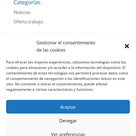
Categorías
Noticias
Oferta trabajo
Archivo de noticias por año
Gestionar el consentimiento
2026
(44)
de las cookies
2025
(103)
Para ofrecer las mejores experiencias, utilizamos tecnologías como las
2024
(112)
cookies para almacenar y/o acceder a la información del dispositivo. El
consentimiento de estas tecnologías nos permitirá procesar datos como
2023
(107)
el comportamiento de navegación o las identificaciones únicas en este
sitio. No consentir o retirar el consentimiento, puede afectar
2022
(85)
negativamente a ciertas características y funciones.
2021
(100)
2020
(91)
Aceptar
2019
(115)
Denegar
2018
(98)
2017
(114)
Ver preferencias