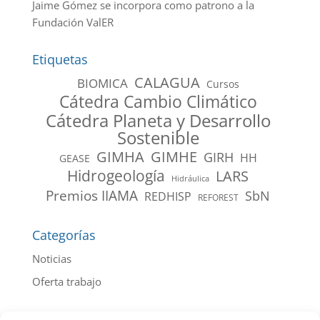
Jaime Gómez se incorpora como patrono a la
Fundación ValER
Etiquetas
CALAGUA
BIOMICA
Cursos
Cátedra Cambio Climático
Cátedra Planeta y Desarrollo
Sostenible
GIMHA
GIMHE
GIRH
HH
GEASE
Hidrogeología
LARS
Hidráulica
Premios IIAMA
SbN
REDHISP
REFOREST
Categorías
Noticias
Oferta trabajo
Archivo de noticias por año