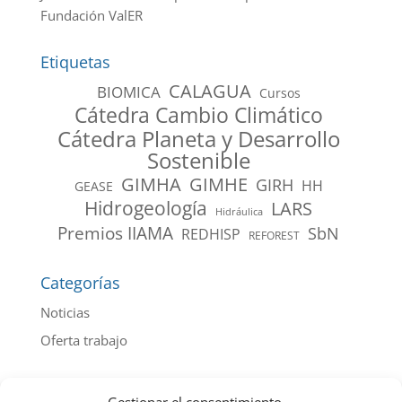
Fundación ValER
Etiquetas
CALAGUA
BIOMICA
Cursos
Cátedra Cambio Climático
Cátedra Planeta y Desarrollo
Sostenible
GIMHA
GIMHE
GIRH
HH
GEASE
Hidrogeología
LARS
Hidráulica
Premios IIAMA
SbN
REDHISP
REFOREST
Categorías
Noticias
Oferta trabajo
Archivo de noticias por año