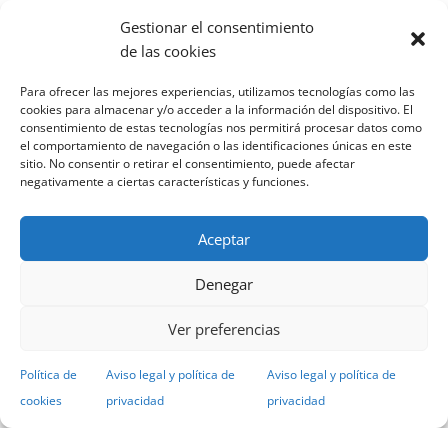
Nuestras redes sociales
Gestionar el consentimiento
de las cookies
Para ofrecer las mejores experiencias, utilizamos tecnologías como las
cookies para almacenar y/o acceder a la información del dispositivo. El
consentimiento de estas tecnologías nos permitirá procesar datos como
el comportamiento de navegación o las identificaciones únicas en este
sitio. No consentir o retirar el consentimiento, puede afectar
Boletín de noticias
negativamente a ciertas características y funciones.
Date de alta en el Newsletter para recibir todas las
Aceptar
novedades del IIAMA en tu mail
Denegar
Subscríbete al boletín!
Ver preferencias
Política de
Aviso legal y política de
Aviso legal y política de
cookies
privacidad
privacidad